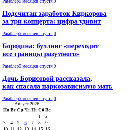
Рамблер
5 месяцев спустя
0
Подсчитан заработок Киркорова
за три концерта: цифра удивит
Рамблер
5 месяцев спустя
0
Бородина: буллинг «переходит
все границы разумного»
Рамблер
5 месяцев спустя
0
Дочь Борисовой рассказала,
как спасала наркозависимую мать
Рамблер
5 месяцев спустя
0
Август 2026
Пн
Вт
Ср
Чт
Пт
Сб
Вс
1
2
3
4
5
6
7
8
9
10
11
12
13
14
15
16