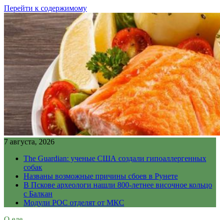
Перейти к содержимому
7 августа, 2026
The Guardian: ученые США создали гипоаллергенных
собак
Названы возможные причины сбоев в Рунете
В Пскове археологи нашли 800-летнее височное кольцо
с Балкан
Модули РОС отделят от МКС
О еде