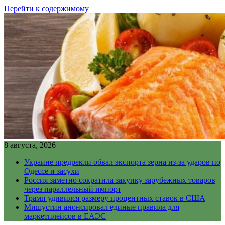
Перейти к содержимому
8 августа, 2026
Украине предрекли обвал экспорта зерна из-за ударов по
Одессе и засухи
Россия заметно сократила закупку зарубежных товаров
через параллельный импорт
Трамп удивился размеру процентных ставок в США
Мишустин анонсировал единые правила для
маркетплейсов в ЕАЭС