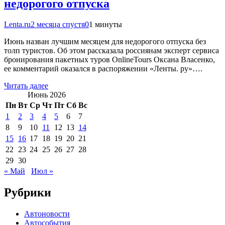
недорогого отпуска
Lenta.ru
2 месяца спустя
0
1 минуты
Июнь назван лучшим месяцем для недорогого отпуска без
толп туристов. Об этом рассказала россиянам эксперт сервиса
бронирования пакетных туров OnlineTours Оксана Власенко,
ее комментарий оказался в распоряжении «Ленты. ру»….
Читать далее
Июнь 2026
Пн
Вт
Ср
Чт
Пт
Сб
Вс
1
2
3
4
5
6
7
8
9
10
11
12
13
14
15
16
17
18
19
20
21
22
23
24
25
26
27
28
29
30
« Май
Июл »
Рубрики
Автоновости
Автособытия