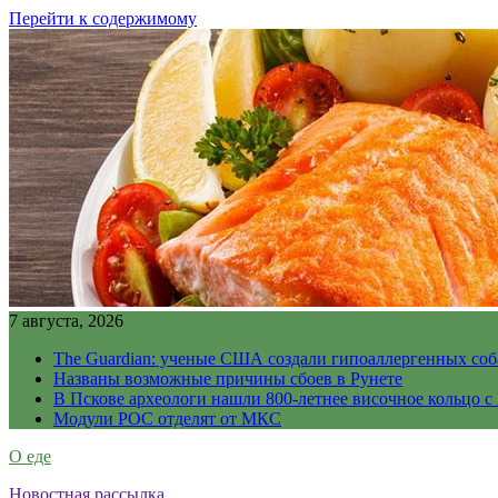
Перейти к содержимому
7 августа, 2026
The Guardian: ученые США создали гипоаллергенных соб
Названы возможные причины сбоев в Рунете
В Пскове археологи нашли 800-летнее височное кольцо с
Модули РОС отделят от МКС
О еде
Новостная рассылка