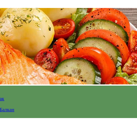
ак
 Балкан