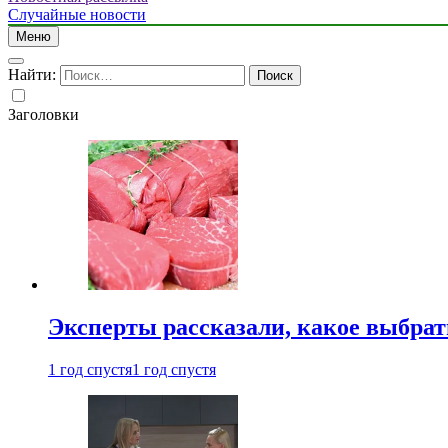
Случайные новости
Меню
Найти:
Заголовки
Эксперты рассказали, какое выбрат
1 год спустя
1 год спустя