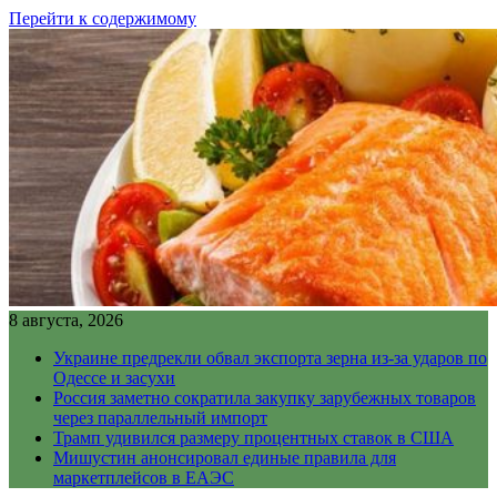
Перейти к содержимому
8 августа, 2026
Украине предрекли обвал экспорта зерна из-за ударов по
Одессе и засухи
Россия заметно сократила закупку зарубежных товаров
через параллельный импорт
Трамп удивился размеру процентных ставок в США
Мишустин анонсировал единые правила для
маркетплейсов в ЕАЭС