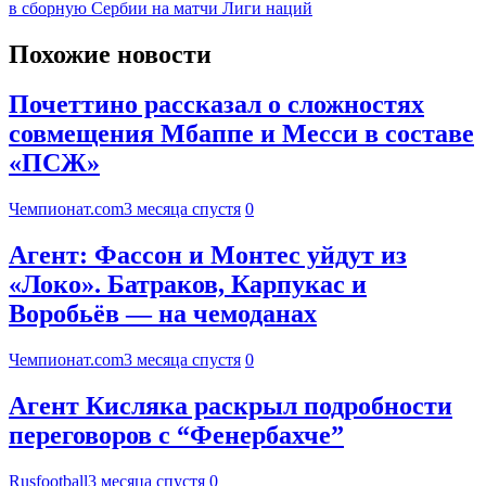
в сборную Сербии на матчи Лиги наций
Похожие новости
Почеттино рассказал о сложностях
совмещения Мбаппе и Месси в составе
«ПСЖ»
Чемпионат.com
3 месяца спустя
0
Агент: Фассон и Монтес уйдут из
«Локо». Батраков, Карпукас и
Воробьёв — на чемоданах
Чемпионат.com
3 месяца спустя
0
Агент Кисляка раскрыл подробности
переговоров с “Фенербахче”
Rusfootball
3 месяца спустя
0