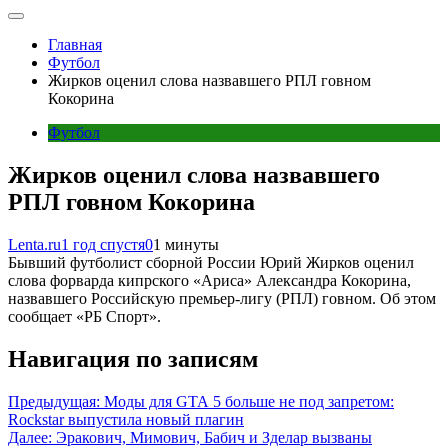
Главная
Футбол
Жирков оценил слова назвавшего РПЛ говном
Кокорина
Футбол
Жирков оценил слова назвавшего
РПЛ говном Кокорина
Lenta.ru
1 год спустя
0
1 минуты
Бывший футболист сборной России Юрий Жирков оценил
слова форварда кипрского «Ариса» Александра Кокорина,
назвавшего Российскую премьер-лигу (РПЛ) говном. Об этом
сообщает «РБ Спорт».
Навигация по записям
Предыдущая:
Моды для GTA 5 больше не под запретом:
Rockstar выпустила новый плагин
Далее:
Эракович, Мимович, Бабич и Зделар вызваны