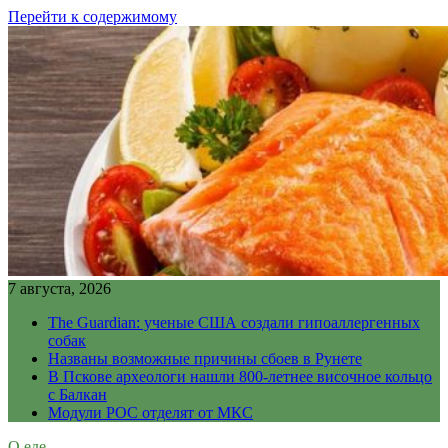
Перейти к содержимому
7 августа, 2026
The Guardian: ученые США создали гипоаллергенных
собак
Названы возможные причины сбоев в Рунете
В Пскове археологи нашли 800-летнее височное кольцо
с Балкан
Модули РОС отделят от МКС
О еде