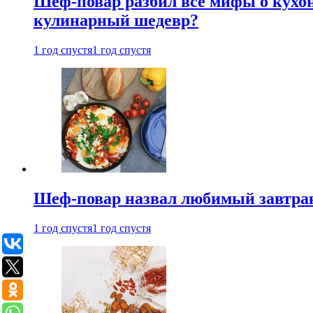
Шеф-повар разбил все мифы о кухонн
кулинарный шедевр?
1 год спустя
1 год спустя
Шеф-повар назвал любимый завтрак 
1 год спустя
1 год спустя