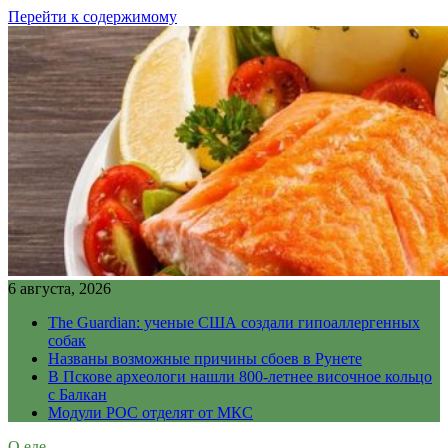
Перейти к содержимому
6 августа, 2026
The Guardian: ученые США создали гипоаллергенных
собак
Названы возможные причины сбоев в Рунете
В Пскове археологи нашли 800-летнее височное кольцо
с Балкан
Модули РОС отделят от МКС
О еде