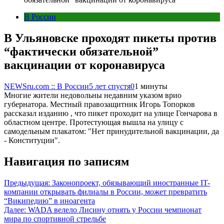
В России
В Ульяновске проходят пикеты против
“фактически обязательной”
вакцинации от коронавируса
NEWSru.com :: В России
5 лет спустя
0
1 минуты
Многие жители недовольны недавним указом врио
губернатора. Местный правозащитник Игорь Топорков
рассказал изданию , что пикет проходит на улице Гончарова в
областном центре. Протестующая вышла на улицу с
самодельным плакатом: "Нет принудительной вакцинации, да
- Конституции".
Навигация по записям
Предыдущая:
Законопроект, обязывающий иностранные IT-
компании открывать филиалы в России, может превратить
“Википедию” в иноагента
Далее:
WADA велело Лисину отнять у России чемпионат
мира по спортивной стрельбе