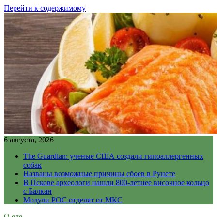
Перейти к содержимому
6 августа, 2026
The Guardian: ученые США создали гипоаллергенных
собак
Названы возможные причины сбоев в Рунете
В Пскове археологи нашли 800-летнее височное кольцо
с Балкан
Модули РОС отделят от МКС
О еде