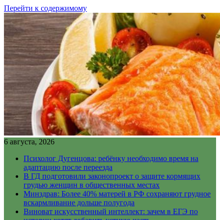
Перейти к содержимому
6 августа, 2026
Психолог Дугенцова: ребёнку необходимо время на
адаптацию после переезда
В ГД подготовили законопроект о защите кормящих
грудью женщин в общественных местах
Минздрав: Более 40% матерей в РФ сохраняют грудное
вскармливание дольше полугода
Виноват искусственный интеллект: зачем в ЕГЭ по