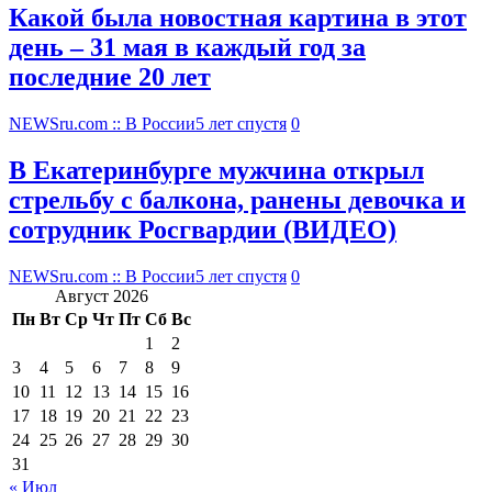
Какой была новостная картина в этот
день – 31 мая в каждый год за
последние 20 лет
NEWSru.com :: В России
5 лет спустя
0
В Екатеринбурге мужчина открыл
стрельбу с балкона, ранены девочка и
сотрудник Росгвардии (ВИДЕО)
NEWSru.com :: В России
5 лет спустя
0
Август 2026
Пн
Вт
Ср
Чт
Пт
Сб
Вс
1
2
3
4
5
6
7
8
9
10
11
12
13
14
15
16
17
18
19
20
21
22
23
24
25
26
27
28
29
30
31
« Июл