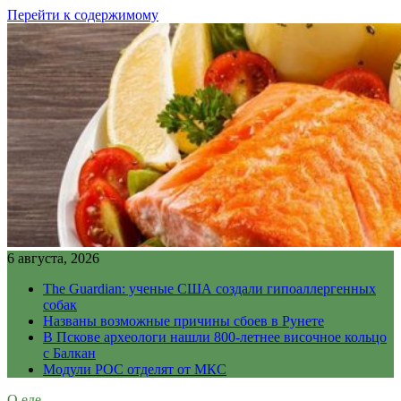
Перейти к содержимому
6 августа, 2026
The Guardian: ученые США создали гипоаллергенных
собак
Названы возможные причины сбоев в Рунете
В Пскове археологи нашли 800-летнее височное кольцо
с Балкан
Модули РОС отделят от МКС
О еде