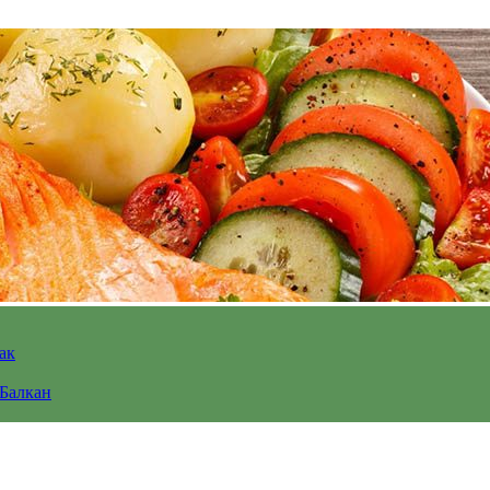
ак
 Балкан