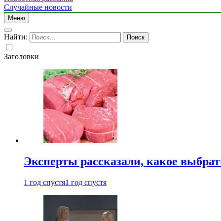
Случайные новости
Меню
Найти:
Заголовки
Эксперты рассказали, какое выбрат
1 год спустя
1 год спустя