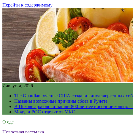
Перейти к содержимому
7 августа, 2026
The Guardian: ученые США создали гипоаллергенных соб
Названы возможные причины сбоев в Рунете
В Пскове археологи нашли 800-летнее височное кольцо с
Модули РОС отделят от МКС
О еде
Новостная рассылка