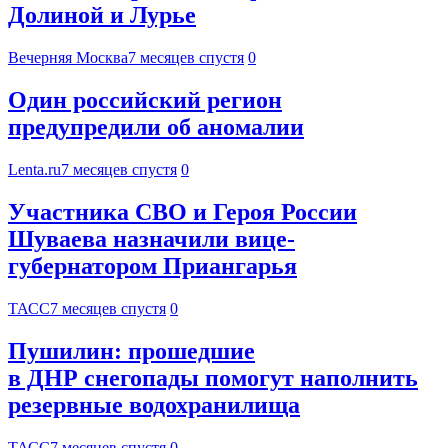
Долиной и Лурье
Вечерняя Москва
7 месяцев спустя
0
Один российский регион
предупредили об аномалии
Lenta.ru
7 месяцев спустя
0
Участника СВО и Героя России
Шуваева назначили вице-
губернатором Приангарья
ТАСС
7 месяцев спустя
0
Пушилин: прошедшие
в ДНР снегопады помогут наполнить
резервные водохранилища
ТАСС
7 месяцев спустя
0