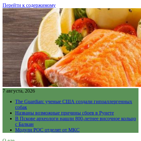
Перейти к содержимому
7 августа, 2026
The Guardian: ученые США создали гипоаллергенных
собак
Названы возможные причины сбоев в Рунете
В Пскове археологи нашли 800-летнее височное кольцо
с Балкан
Модули РОС отделят от МКС
О еде