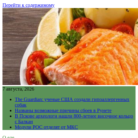
Перейти к содержимому
7 августа, 2026
The Guardian: ученые США создали гипоаллергенных
собак
Названы возможные причины сбоев в Рунете
В Пскове археологи нашли 800-летнее височное кольцо
с Балкан
Модули РОС отделят от МКС
О еде