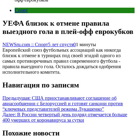
Спорт
УЕФА близок к отмене правила
выездного гола в плей-офф еврокубков
NEWSru.com :: Спорт
5 лет спустя
0
1 минуты
Европейский союз футбольных ассоциаций как никогда
близок к отмене в турнирах под своей эгидой одного из
самых противоречивых правил современного футбола -
правила выездного гола. Осталось дождаться одобрения
исполнительного комитета.
Навигация по записям
Предыдущая:
США приостанавливают соглашение об
авиасообщении с Белоруссией и готовят санкции против
“ключевых представителей режима Лукашенко”
Далее:
В России четвертый день подряд отмечается больше
400 умерших от коронавируса за сутки
Похожие новости