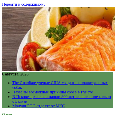
Перейти к содержимому
6 августа, 2026
The Guardian: ученые США создали гипоаллергенных
собак
Названы возможные причины сбоев в Рунете
В Пскове археологи нашли 800-летнее височное кольцо
с Балкан
Модули РОС отделят от МКС
О еде