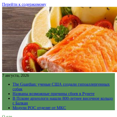
Перейти к содержимому
7 августа, 2026
The Guardian: ученые США создали гипоаллергенных
собак
Названы возможные причины сбоев в Рунете
В Пскове археологи нашли 800-летнее височное кольцо
с Балкан
Модули РОС отделят от МКС
О еде