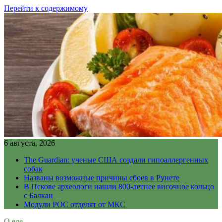
Перейти к содержимому
6 августа, 2026
The Guardian: ученые США создали гипоаллергенных
собак
Названы возможные причины сбоев в Рунете
В Пскове археологи нашли 800-летнее височное кольцо
с Балкан
Модули РОС отделят от МКС
О еде