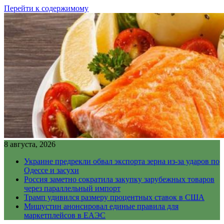
Перейти к содержимому
8 августа, 2026
Украине предрекли обвал экспорта зерна из-за ударов по
Одессе и засухи
Россия заметно сократила закупку зарубежных товаров
через параллельный импорт
Трамп удивился размеру процентных ставок в США
Мишустин анонсировал единые правила для
маркетплейсов в ЕАЭС