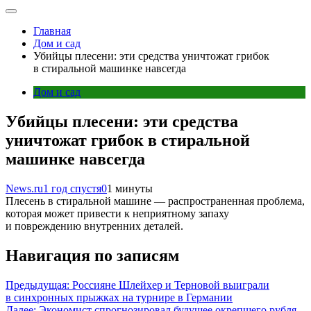
Главная
Дом и сад
Убийцы плесени: эти средства уничтожат грибок
в стиральной машинке навсегда
Дом и сад
Убийцы плесени: эти средства
уничтожат грибок в стиральной
машинке навсегда
News.ru
1 год спустя
0
1 минуты
Плесень в стиральной машине — распространенная проблема,
которая может привести к неприятному запаху
и повреждению внутренних деталей.
Навигация по записям
Предыдущая:
Россияне Шлейхер и Терновой выиграли
в синхронных прыжках на турнире в Германии
Далее:
Экономист спрогнозировал будущее окрепшего рубля