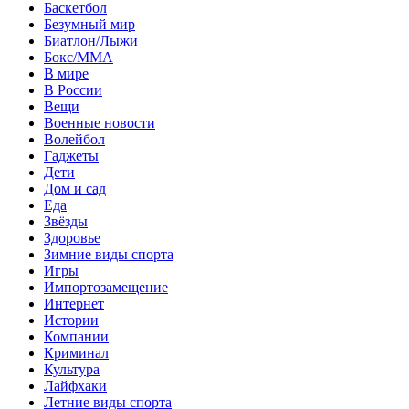
Баскетбол
Безумный мир
Биатлон/Лыжи
Бокс/MMA
В мире
В России
Вещи
Военные новости
Волейбол
Гаджеты
Дети
Дом и сад
Еда
Звёзды
Здоровье
Зимние виды спорта
Игры
Импортозамещение
Интернет
Истории
Компании
Криминал
Культура
Лайфхаки
Летние виды спорта