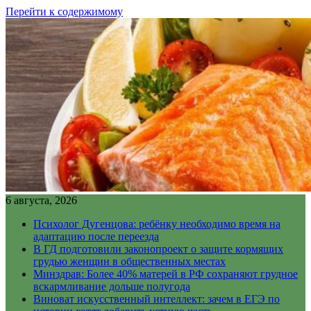
Перейти к содержимому
6 августа, 2026
Психолог Дугенцова: ребёнку необходимо время на
адаптацию после переезда
В ГД подготовили законопроект о защите кормящих
грудью женщин в общественных местах
Минздрав: Более 40% матерей в РФ сохраняют грудное
вскармливание дольше полугода
Виноват искусственный интеллект: зачем в ЕГЭ по