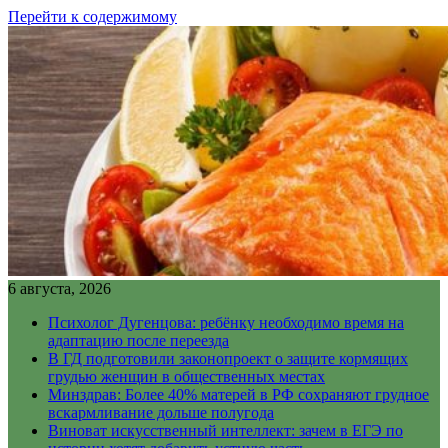
Перейти к содержимому
6 августа, 2026
Психолог Дугенцова: ребёнку необходимо время на
адаптацию после переезда
В ГД подготовили законопроект о защите кормящих
грудью женщин в общественных местах
Минздрав: Более 40% матерей в РФ сохраняют грудное
вскармливание дольше полугода
Виноват искусственный интеллект: зачем в ЕГЭ по