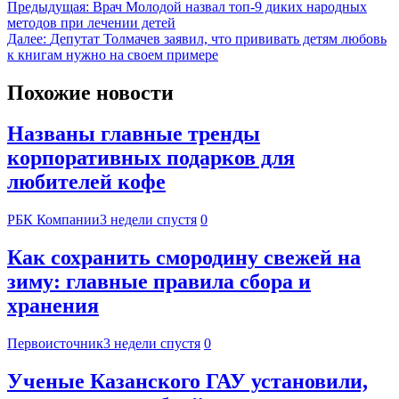
Предыдущая:
Врач Молодой назвал топ-9 диких народных
методов при лечении детей
Далее:
Депутат Толмачев заявил, что прививать детям любовь
к книгам нужно на своем примере
Похожие новости
Названы главные тренды
корпоративных подарков для
любителей кофе
РБК Компании
3 недели спустя
0
Как сохранить смородину свежей на
зиму: главные правила сбора и
хранения
Первоисточник
3 недели спустя
0
Ученые Казанского ГАУ установили,