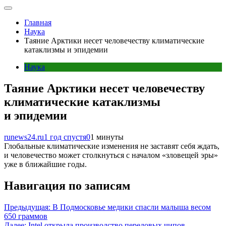
Главная
Наука
Таяние Арктики несет человечеству климатические
катаклизмы и эпидемии
Наука
Таяние Арктики несет человечеству
климатические катаклизмы
и эпидемии
runews24.ru
1 год спустя
0
1 минуты
Глобальные климатические изменения не заставят себя ждать,
и человечество может столкнуться с началом «зловещей эры»
уже в ближайшие годы.
Навигация по записям
Предыдущая:
В Подмосковье медики спасли малыша весом
650 граммов
Далее:
Intel открыла производство передовых чипов