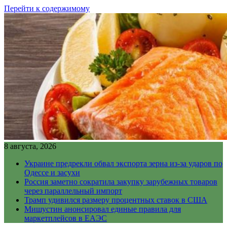
Перейти к содержимому
8 августа, 2026
Украине предрекли обвал экспорта зерна из-за ударов по
Одессе и засухи
Россия заметно сократила закупку зарубежных товаров
через параллельный импорт
Трамп удивился размеру процентных ставок в США
Мишустин анонсировал единые правила для
маркетплейсов в ЕАЭС