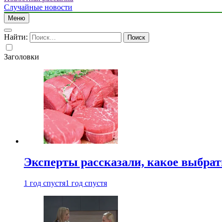
Случайные новости
Меню
Найти:
Заголовки
Эксперты рассказали, какое выбрат
1 год спустя
1 год спустя