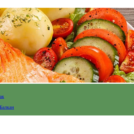
ак
 Балкан