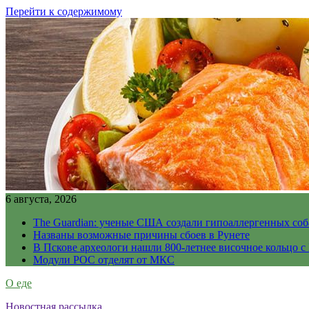
Перейти к содержимому
6 августа, 2026
The Guardian: ученые США создали гипоаллергенных соб
Названы возможные причины сбоев в Рунете
В Пскове археологи нашли 800-летнее височное кольцо с
Модули РОС отделят от МКС
О еде
Новостная рассылка