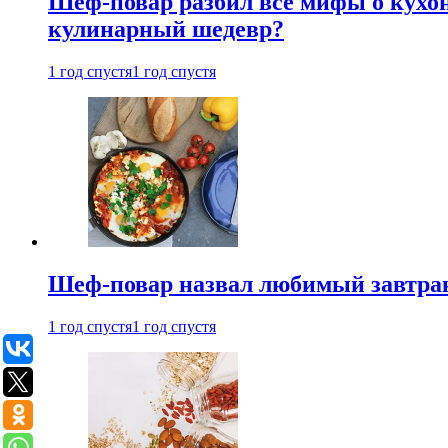
Шеф-повар разбил все мифы о кухонн
кулинарный шедевр?
1 год спустя
1 год спустя
Шеф-повар назвал любимый завтрак 
1 год спустя
1 год спустя