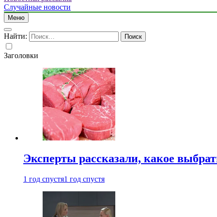
Случайные новости
Меню
Найти:
Заголовки
Эксперты рассказали, какое выбрат
1 год спустя
1 год спустя