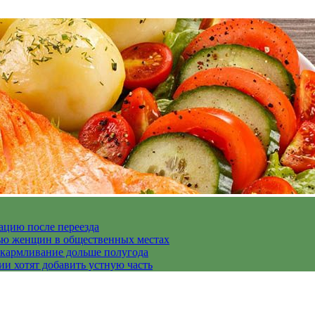
ацию после переезда
дью женщин в общественных местах
скармливание дольше полугода
ии хотят добавить устную часть