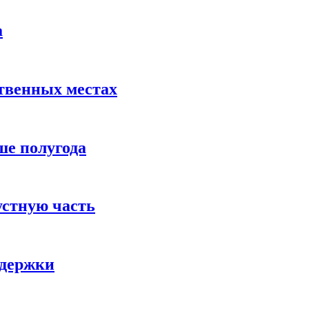
а
твенных местах
ше полугода
устную часть
ддержки