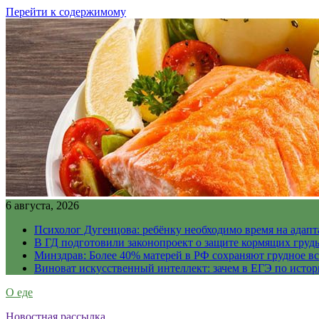
Перейти к содержимому
6 августа, 2026
Психолог Дугенцова: ребёнку необходимо время на адапт
В ГД подготовили законопроект о защите кормящих гру
Минздрав: Более 40% матерей в РФ сохраняют грудное в
Виноват искусственный интеллект: зачем в ЕГЭ по истор
О еде
Новостная рассылка