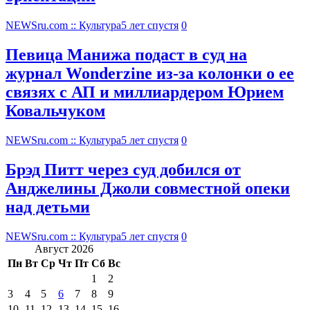
NEWSru.com :: Культура
5 лет спустя
0
Певица Манижа подаст в суд на
журнал Wonderzine из-за колонки о ее
связях с АП и миллиардером Юрием
Ковальчуком
NEWSru.com :: Культура
5 лет спустя
0
Брэд Питт через суд добился от
Анджелины Джоли совместной опеки
над детьми
NEWSru.com :: Культура
5 лет спустя
0
Август 2026
Пн
Вт
Ср
Чт
Пт
Сб
Вс
1
2
3
4
5
6
7
8
9
10
11
12
13
14
15
16