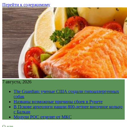
Перейти к содержимому
7 августа, 2026
The Guardian: ученые США создали гипоаллергенных
собак
Названы возможные причины сбоев в Рунете
В Пскове археологи нашли 800-летнее височное кольцо
с Балкан
Модули РОС отделят от МКС
О еде