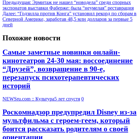
Предыдущая:
Эрмитаж не нашел “новодела” среди спорных
экспонатов выставки Фаберже: была “неумелая” реставрация
Далее:
“Годзилла против Конга” установил рекорд по сборам в
Северной Америке, заработав 48,5 млн долларов за первые 5
дней
Похожие новости
Самые заметные новинки онлайн-
кинотеатров 24-30 мая: воссоединение
“Друзей”, возвращение в 90-е,
перезапуск психотерапевтических
историй
NEWSru.com :: Культура
5 лет спустя
0
Роскомнадзор предупредил Disney из-за
мультфильма c героем-геем, который
боится рассказать родителям о своей
ориентации