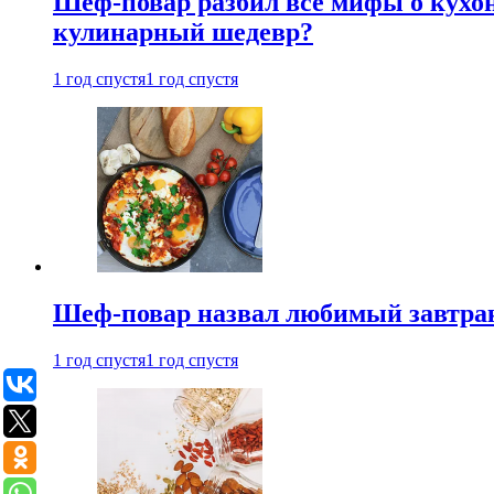
Шеф-повар разбил все мифы о кухонн
кулинарный шедевр?
1 год спустя
1 год спустя
Шеф-повар назвал любимый завтрак 
1 год спустя
1 год спустя