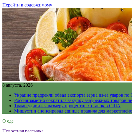
Перейти к содержимому
8 августа, 2026
Украине предрекли обвал экспорта зерна из-за ударов по 
Россия заметно сократила закупку зарубежных товаров ч
Трамп удивился размеру процентных ставок в США
Мишустин анонсировал единые правила для маркетплей
О еде
Новостная рассылка