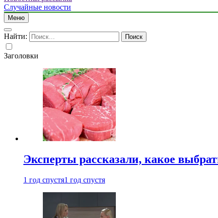
Случайные новости
Меню
Найти:
Заголовки
Эксперты рассказали, какое выбрат
1 год спустя
1 год спустя