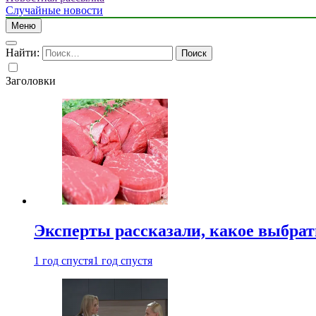
Случайные новости
Меню
Найти:
Заголовки
Эксперты рассказали, какое выбрат
1 год спустя
1 год спустя