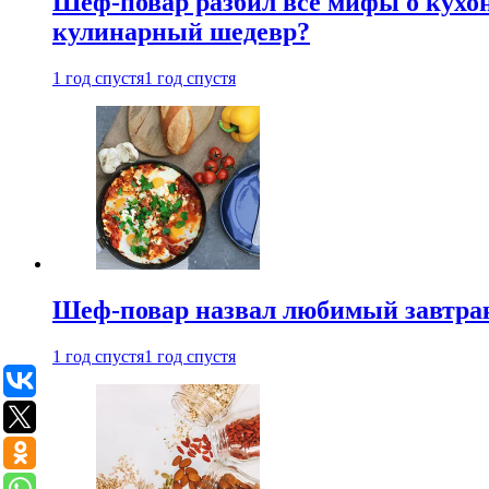
Шеф-повар разбил все мифы о кухонн
кулинарный шедевр?
1 год спустя
1 год спустя
Шеф-повар назвал любимый завтрак 
1 год спустя
1 год спустя