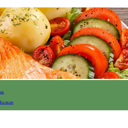
ак
 Балкан