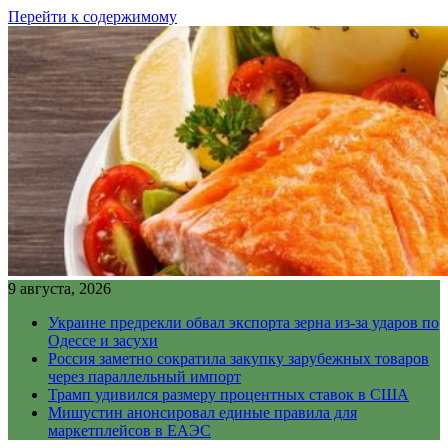
Перейти к содержимому
9 августа, 2026
Украине предрекли обвал экспорта зерна из-за ударов по
Одессе и засухи
Россия заметно сократила закупку зарубежных товаров
через параллельный импорт
Трамп удивился размеру процентных ставок в США
Мишустин анонсировал единые правила для
маркетплейсов в ЕАЭС