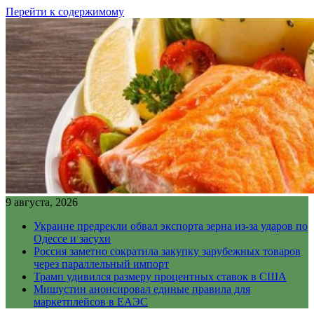
Перейти к содержимому
9 августа, 2026
Украине предрекли обвал экспорта зерна из-за ударов по
Одессе и засухи
Россия заметно сократила закупку зарубежных товаров
через параллельный импорт
Трамп удивился размеру процентных ставок в США
Мишустин анонсировал единые правила для
маркетплейсов в ЕАЭС