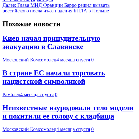
Далее:
Глава МИД Франции Барро решил вызвать
российского посла из-за падения БПЛА в Польше
Похожие новости
Киев начал принудительную
эвакуацию в Славянске
Московский Комсомолец
4 месяца спустя
0
В стране ЕС начали торговать
нацистской символикой
Рамблер
4 месяца спустя
0
Неизвестные изуродовали тело модели
и похитили ее голову с кладбища
Московский Комсомолец
4 месяца спустя
0