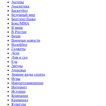
Актеры
Аналитика
Баскетбол
Безумный мир
Биатлон/Лыжи
Бокс/MMA
В мире
В России
Вещи
Военные новости
Волейбол
Гаджеты
Дети
Дом и сад
Еда
Звёзды
Здоровье
Зимние виды спорта
Игры
Импортозамещение
Интернет
Истории
Компании
Криминал
Культура