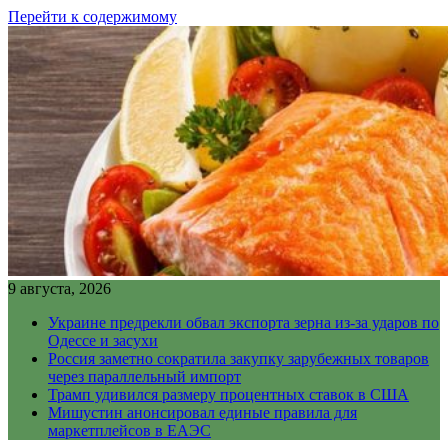
Перейти к содержимому
9 августа, 2026
Украине предрекли обвал экспорта зерна из-за ударов по
Одессе и засухи
Россия заметно сократила закупку зарубежных товаров
через параллельный импорт
Трамп удивился размеру процентных ставок в США
Мишустин анонсировал единые правила для
маркетплейсов в ЕАЭС