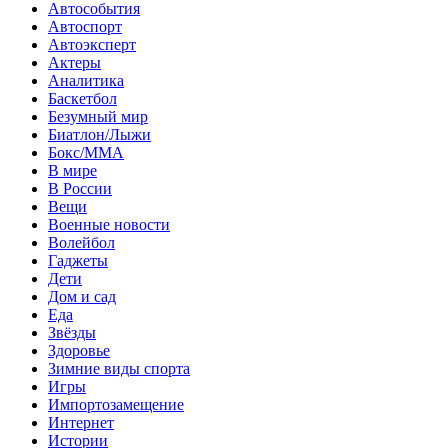
Автособытия
Автоспорт
Автоэксперт
Актеры
Аналитика
Баскетбол
Безумный мир
Биатлон/Лыжи
Бокс/MMA
В мире
В России
Вещи
Военные новости
Волейбол
Гаджеты
Дети
Дом и сад
Еда
Звёзды
Здоровье
Зимние виды спорта
Игры
Импортозамещение
Интернет
Истории