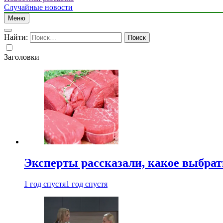
Случайные новости
Меню
Найти:
Заголовки
Эксперты рассказали, какое выбрат
1 год спустя
1 год спустя