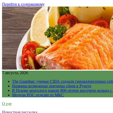
Перейти к содержимому
7 августа, 2026
The Guardian: ученые США создали гипоаллергенных соб
Названы возможные причины сбоев в Рунете
В Пскове археологи нашли 800-летнее височное кольцо с
Модули РОС отделят от МКС
О еде
Новостная рассылка