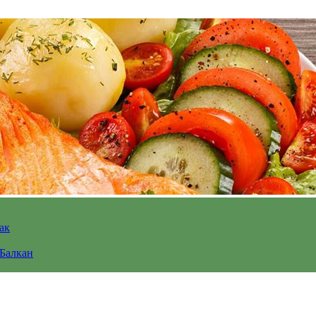
ак
 Балкан