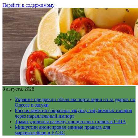
Перейти к содержимому
8 августа, 2026
Украине предрекли обвал экспорта зерна из-за ударов по
Одессе и засухи
Россия заметно сократила закупку зарубежных товаров
через параллельный импорт
Трамп удивился размеру процентных ставок в США
Мишустин анонсировал единые правила для
маркетплейсов в ЕАЭС