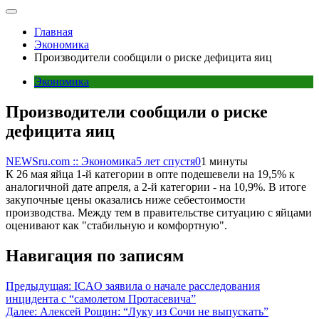
Главная
Экономика
Производители сообщили о риске дефицита яиц
Экономика
Производители сообщили о риске
дефицита яиц
NEWSru.com :: Экономика
5 лет спустя
0
1 минуты
К 26 мая яйца 1-й категории в опте подешевели на 19,5% к
аналогичной дате апреля, а 2-й категории - на 10,9%. В итоге
закупочные цены оказались ниже себестоимости
производства. Между тем в правительстве ситуацию с яйцами
оценивают как "стабильную и комфортную".
Навигация по записям
Предыдущая:
ICAO заявила о начале расследования
инцидента с “самолетом Протасевича”
Далее:
Алексей Рощин: “Луку из Сочи не выпускать”