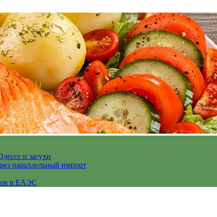
Одессе и засухи
ерез параллельный импорт
сов в ЕАЭС