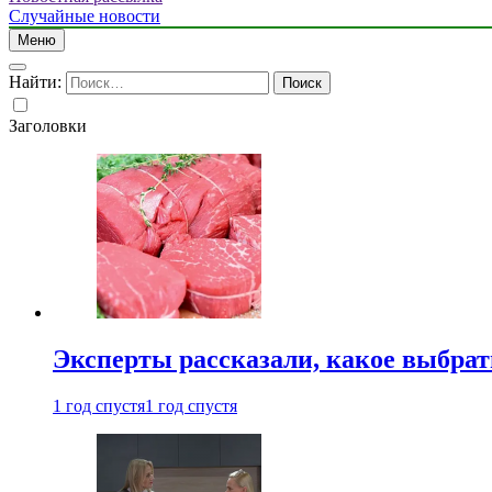
Случайные новости
Меню
Найти:
Заголовки
Эксперты рассказали, какое выбрат
1 год спустя
1 год спустя