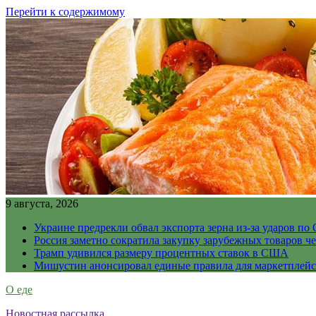
Перейти к содержимому
9 августа, 2026
Украине предрекли обвал экспорта зерна из-за ударов по 
Россия заметно сократила закупку зарубежных товаров ч
Трамп удивился размеру процентных ставок в США
Мишустин анонсировал единые правила для маркетплей
О еде
Новостная рассылка