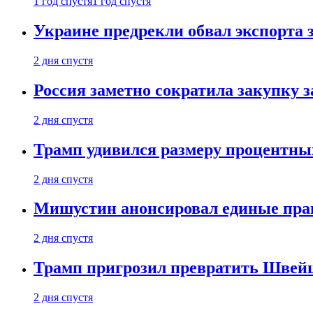
1 год спустя
1 год спустя
Украине предрекли обвал экспорта зе
2 дня спустя
Россия заметно сократила закупку 
2 дня спустя
Трамп удивился размеру процентны
2 дня спустя
Мишустин анонсировал единые пра
2 дня спустя
Трамп пригрозил превратить Швей
2 дня спустя