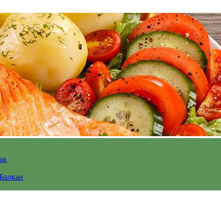
ак
 Балкан