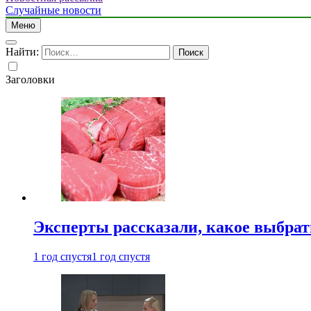
Случайные новости
Меню
Найти:
Заголовки
Эксперты рассказали, какое выбрат
1 год спустя
1 год спустя