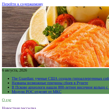
Перейти к содержимому
6 августа, 2026
The Guardian: ученые США создали гипоаллергенных соб
Названы возможные причины сбоев в Рунете
В Пскове археологи нашли 800-летнее височное кольцо с
Модули РОС отделят от МКС
О еде
Новостная рассылка