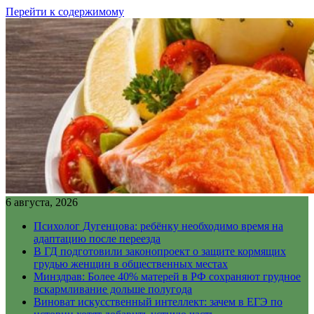
Перейти к содержимому
6 августа, 2026
Психолог Дугенцова: ребёнку необходимо время на
адаптацию после переезда
В ГД подготовили законопроект о защите кормящих
грудью женщин в общественных местах
Минздрав: Более 40% матерей в РФ сохраняют грудное
вскармливание дольше полугода
Виноват искусственный интеллект: зачем в ЕГЭ по