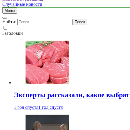
Случайные новости
Меню
Найти:
Заголовки
Эксперты рассказали, какое выбрат
1 год спустя
1 год спустя