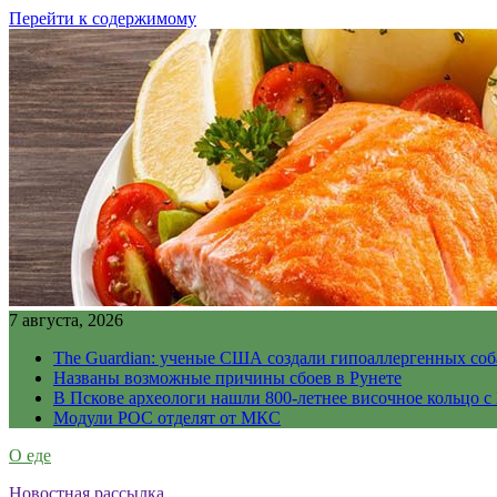
Перейти к содержимому
7 августа, 2026
The Guardian: ученые США создали гипоаллергенных соб
Названы возможные причины сбоев в Рунете
В Пскове археологи нашли 800-летнее височное кольцо с
Модули РОС отделят от МКС
О еде
Новостная рассылка