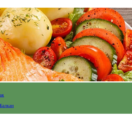
ак
 Балкан