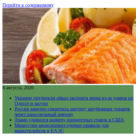
Перейти к содержимому
8 августа, 2026
Украине предрекли обвал экспорта зерна из-за ударов по
Одессе и засухи
Россия заметно сократила закупку зарубежных товаров
через параллельный импорт
Трамп удивился размеру процентных ставок в США
Мишустин анонсировал единые правила для
маркетплейсов в ЕАЭС