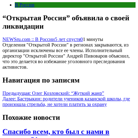
В России
“Открытая Россия” объявила о своей
ликвидации
NEWSru.com :: В России
5 лет спустя
0
1 минуты
Отделения "Открытой России" в регионах закрываются, из
организации исключены все ее члены. Исполнительный
директор "Открытой России" Андрей Пивоваров объяснил,
что это делается во избежание уголовного преследования
активистов.
Навигация по записям
Предыдущая:
Олег Козловский: “Жуткий жанр”
Далее:
Бастрыкин: родители учеников казанской школы, где
произошла стрельба, не хотели платить за охрану
Похожие новости
Спасибо всем, кто был с нами в