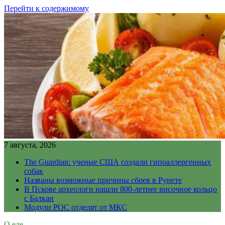
Перейти к содержимому
7 августа, 2026
The Guardian: ученые США создали гипоаллергенных
собак
Названы возможные причины сбоев в Рунете
В Пскове археологи нашли 800-летнее височное кольцо
с Балкан
Модули РОС отделят от МКС
О еде