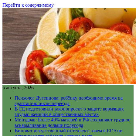
Перейти к содержимому
5 августа, 2026
Психолог Дугенцова: ребёнку необходимо время на
адаптацию после переезда
В ГД подготовили законопроект о защите кормящих
грудью женщин в общественных местах
Минздрав: Более 40% матерей в РФ сохраняют грудное
вскармливание дольше полугода
Виноват искусственный интеллект: зачем в ЕГЭ по