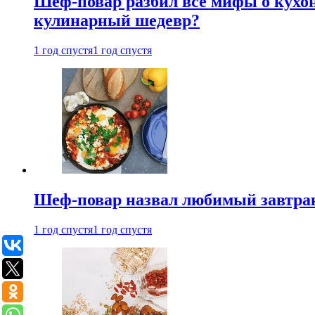
Шеф-повар разбил все мифы о кухонн
кулинарный шедевр?
1 год спустя
1 год спустя
Шеф-повар назвал любимый завтрак 
1 год спустя
1 год спустя