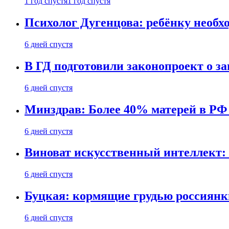
1 год спустя
1 год спустя
Психолог Дугенцова: ребёнку необх
6 дней спустя
В ГД подготовили законопроект о 
6 дней спустя
Минздрав: Более 40% матерей в РФ
6 дней спустя
Виноват искусственный интеллект: 
6 дней спустя
Буцкая: кормящие грудью россиянк
6 дней спустя