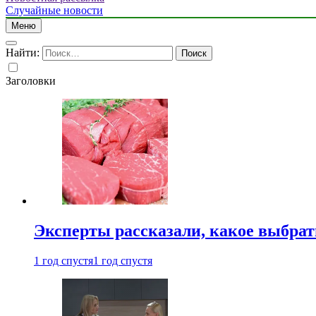
Случайные новости
Меню
Найти:
Заголовки
Эксперты рассказали, какое выбрат
1 год спустя
1 год спустя