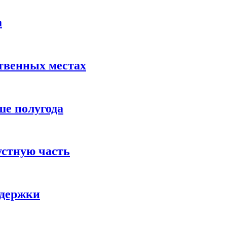
а
твенных местах
ше полугода
устную часть
ддержки