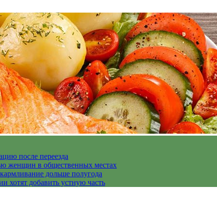
ацию после переезда
дью женщин в общественных местах
скармливание дольше полугода
ии хотят добавить устную часть