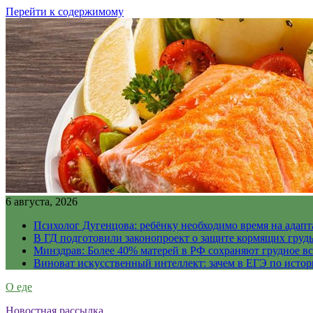
Перейти к содержимому
6 августа, 2026
Психолог Дугенцова: ребёнку необходимо время на адапт
В ГД подготовили законопроект о защите кормящих гру
Минздрав: Более 40% матерей в РФ сохраняют грудное в
Виноват искусственный интеллект: зачем в ЕГЭ по истор
О еде
Новостная рассылка