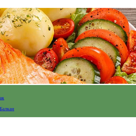
ак
 Балкан