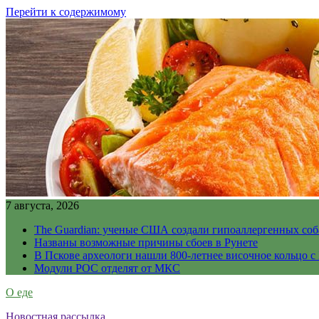
Перейти к содержимому
7 августа, 2026
The Guardian: ученые США создали гипоаллергенных соб
Названы возможные причины сбоев в Рунете
В Пскове археологи нашли 800-летнее височное кольцо с
Модули РОС отделят от МКС
О еде
Новостная рассылка