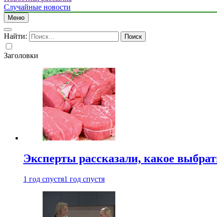
Случайные новости
Меню
Найти:
Заголовки
Эксперты рассказали, какое выбрат
1 год спустя
1 год спустя