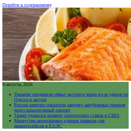
Перейти к содержимому
9 августа, 2026
Украине предрекли обвал экспорта зерна из-за ударов по
Одессе и засухи
Россия заметно сократила закупку зарубежных товаров
через параллельный импорт
Трамп удивился размеру процентных ставок в США
Мишустин анонсировал единые правила для
маркетплейсов в ЕАЭС