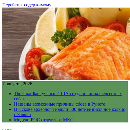
Перейти к содержимому
7 августа, 2026
The Guardian: ученые США создали гипоаллергенных
собак
Названы возможные причины сбоев в Рунете
В Пскове археологи нашли 800-летнее височное кольцо
с Балкан
Модули РОС отделят от МКС
О еде