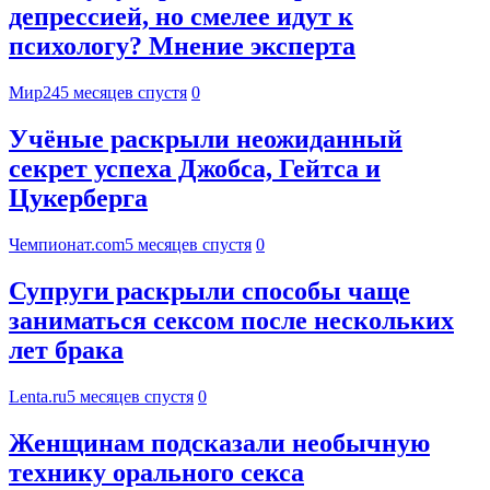
депрессией, но смелее идут к
психологу? Мнение эксперта
Мир24
5 месяцев спустя
0
Учёные раскрыли неожиданный
секрет успеха Джобса, Гейтса и
Цукерберга
Чемпионат.com
5 месяцев спустя
0
Супруги раскрыли способы чаще
заниматься сексом после нескольких
лет брака
Lenta.ru
5 месяцев спустя
0
Женщинам подсказали необычную
технику орального секса