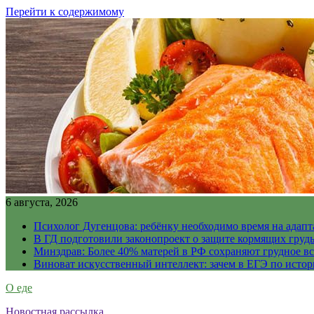
Перейти к содержимому
6 августа, 2026
Психолог Дугенцова: ребёнку необходимо время на адапт
В ГД подготовили законопроект о защите кормящих гру
Минздрав: Более 40% матерей в РФ сохраняют грудное в
Виноват искусственный интеллект: зачем в ЕГЭ по истор
О еде
Новостная рассылка