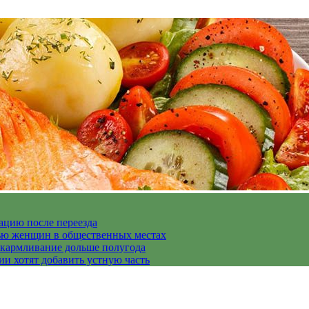
ацию после переезда
дью женщин в общественных местах
скармливание дольше полугода
ии хотят добавить устную часть