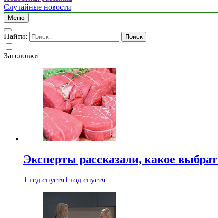
Случайные новости
Меню
Найти:
Заголовки
Эксперты рассказали, какое выбрат
1 год спустя
1 год спустя