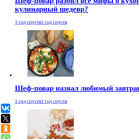
Шеф-повар разбил все мифы о кухонн
кулинарный шедевр?
1 год спустя
1 год спустя
Шеф-повар назвал любимый завтрак 
1 год спустя
1 год спустя