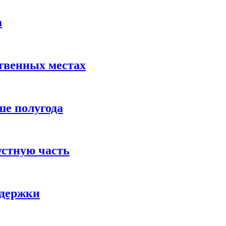
а
твенных местах
ше полугода
устную часть
ддержки