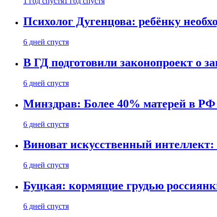
1 год спустя
1 год спустя
Психолог Дугенцова: ребёнку необх
6 дней спустя
В ГД подготовили законопроект о 
6 дней спустя
Минздрав: Более 40% матерей в РФ
6 дней спустя
Виноват искусственный интеллект: 
6 дней спустя
Буцкая: кормящие грудью россиянк
6 дней спустя