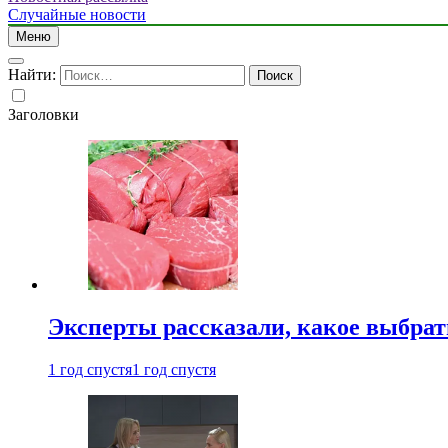
Случайные новости
Меню
Найти:
Заголовки
Эксперты рассказали, какое выбрат
1 год спустя
1 год спустя