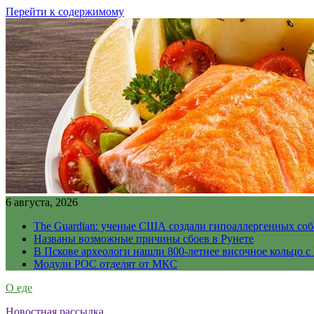
Перейти к содержимому
6 августа, 2026
The Guardian: ученые США создали гипоаллергенных соб
Названы возможные причины сбоев в Рунете
В Пскове археологи нашли 800-летнее височное кольцо с
Модули РОС отделят от МКС
О еде
Новостная рассылка