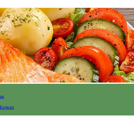
ак
 Балкан