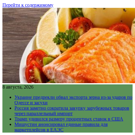
Перейти к содержимому
8 августа, 2026
Украине предрекли обвал экспорта зерна из-за ударов по
Одессе и засухи
Россия заметно сократила закупку зарубежных товаров
через параллельный импорт
Трамп удивился размеру процентных ставок в США
Мишустин анонсировал единые правила для
маркетплейсов в ЕАЭС