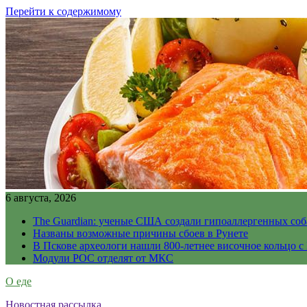
Перейти к содержимому
6 августа, 2026
The Guardian: ученые США создали гипоаллергенных соб
Названы возможные причины сбоев в Рунете
В Пскове археологи нашли 800-летнее височное кольцо с
Модули РОС отделят от МКС
О еде
Новостная рассылка