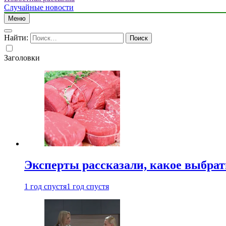
Случайные новости
Меню
Найти:
Заголовки
Эксперты рассказали, какое выбрат
1 год спустя
1 год спустя