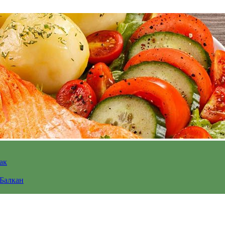
ак
 Балкан