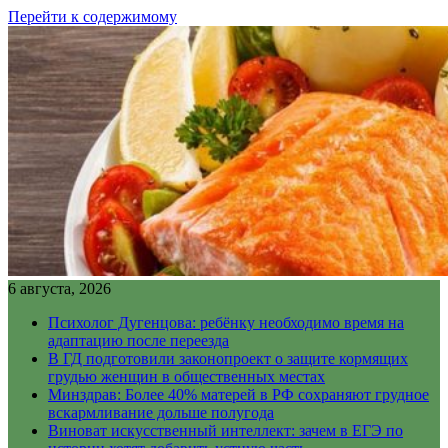
Перейти к содержимому
6 августа, 2026
Психолог Дугенцова: ребёнку необходимо время на
адаптацию после переезда
В ГД подготовили законопроект о защите кормящих
грудью женщин в общественных местах
Минздрав: Более 40% матерей в РФ сохраняют грудное
вскармливание дольше полугода
Виноват искусственный интеллект: зачем в ЕГЭ по