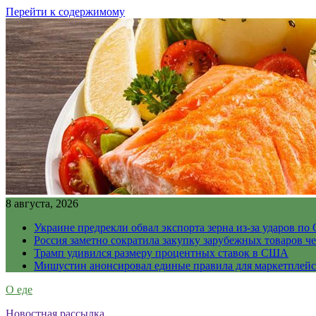
Перейти к содержимому
8 августа, 2026
Украине предрекли обвал экспорта зерна из-за ударов по 
Россия заметно сократила закупку зарубежных товаров ч
Трамп удивился размеру процентных ставок в США
Мишустин анонсировал единые правила для маркетплей
О еде
Новостная рассылка