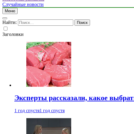
Случайные новости
Меню
Найти:
Заголовки
Эксперты рассказали, какое выбрат
1 год спустя
1 год спустя