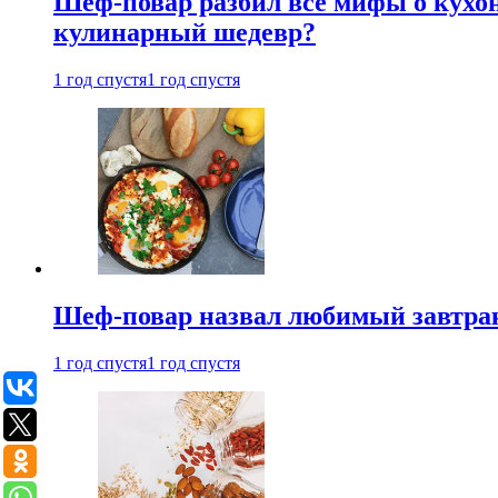
Шеф-повар разбил все мифы о кухонн
кулинарный шедевр?
1 год спустя
1 год спустя
Шеф-повар назвал любимый завтрак 
1 год спустя
1 год спустя