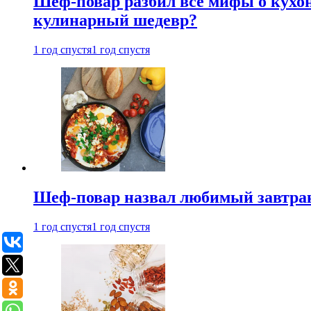
Шеф-повар разбил все мифы о кухонн
кулинарный шедевр?
1 год спустя
1 год спустя
Шеф-повар назвал любимый завтрак 
1 год спустя
1 год спустя