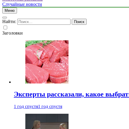
Случайные новости
Меню
Найти:
Заголовки
Эксперты рассказали, какое выбрат
1 год спустя
1 год спустя