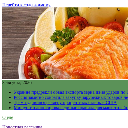
Перейти к содержимому
8 августа, 2026
Украине предрекли обвал экспорта зерна из-за ударов по 
Россия заметно сократила закупку зарубежных товаров ч
Трамп удивился размеру процентных ставок в США
Мишустин анонсировал единые правила для маркетплей
О еде
Новостная рассылка