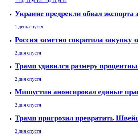
1 год спустя
1 год спустя
Украине предрекли обвал экспорта зе
1 день спустя
Россия заметно сократила закупку 
2 дня спустя
Трамп удивился размеру процентны
2 дня спустя
Мишустин анонсировал единые пра
2 дня спустя
Трамп пригрозил превратить Швей
2 дня спустя