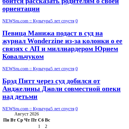
боится рассказать родителям о своей
ориентации
NEWSru.com :: Культура
5 лет спустя
0
Певица Манижа подаст в суд на
журнал Wonderzine из-за колонки о ее
связях с АП и миллиардером Юрием
Ковальчуком
NEWSru.com :: Культура
5 лет спустя
0
Брэд Питт через суд добился от
Анджелины Джоли совместной опеки
над детьми
NEWSru.com :: Культура
5 лет спустя
0
Август 2026
Пн
Вт
Ср
Чт
Пт
Сб
Вс
1
2