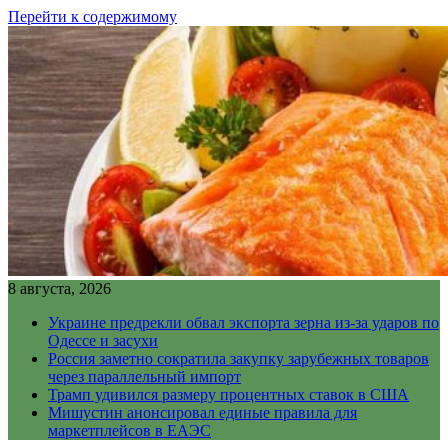
Перейти к содержимому
8 августа, 2026
Украине предрекли обвал экспорта зерна из-за ударов по
Одессе и засухи
Россия заметно сократила закупку зарубежных товаров
через параллельный импорт
Трамп удивился размеру процентных ставок в США
Мишустин анонсировал единые правила для
маркетплейсов в ЕАЭС